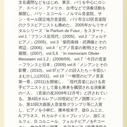
文化週間などをはじめ、東京、パリを中心にロシ
ア、スペイン、アメリカ、台湾などで演奏活動を
展開し、パリ・エコール・ノルマル音楽院、サ
ン・モール国立地方音楽院、パリ市立12区音楽院
のクラスピアニストも務めた。 2005年からリサイ
タルシリーズ「le Parfum de Futur」をスタート。
vol.1「フランス近現代」(2005)、vol.2「フォルテ
ピアノ」(2005)、vol.3「柴田南雄・武満徹とその
周辺」(2006)、vol.4「ピアノ音楽の夜明けとその
展開」(2007)、vol.5,6 「In memoriam Olivier
Messiaen vol.1,2」(2008/09)、vol.7「今日の音楽
～フランスと日本」(2009) vol.8「メシアンとその
影響」(2010)、vol.9｢ピアノの詩人たち～今昔(い
まむかし)｣(2011)、vol.10「一柳慧のピアノ音楽
第一章」(2011)を開催し、「現代音楽における若
手ピアニストとして最も将来を嘱望される演奏家
の一人」（音楽の友2009年12月号）と評されてい
る。 第4回オルレアン20世紀ピアノ国際コンク－
ル、第10回大曲新人音楽祭グランプリ等に入賞
し、ピアノを小林仁、播本枝未子、故G.ムニエ、
A.プラネス、H.カルティエ＝ブレッソン、故C.エ
ルフェ、D.コルニール、フォルテピアノをP.コー
エン、他の各氏に師事。 全日本ピアノ指導者協会