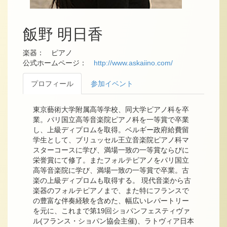
飯野 明日香
楽器： ピアノ
公式ホームページ：
http://www.askaiino.com/
プロフィール
参加イベント
東京藝術大学附属高等学校、同大学ピアノ科を卒
業。パリ国立高等音楽院ピアノ科を一等賞で卒業
し、上級ディプロムを取得。ベルギー政府給費留
学生として、ブリュッセル王立音楽院ピアノ科マ
スターコースに学び、満場一致の一等賞ならびに
栄誉賞にて修了。またフォルテピアノをパリ国立
高等音楽院に学び、満場一致の一等賞で卒業。古
楽の上級ディプロムも取得する。 現代音楽から古
楽器のフォルテピアノまで、また特にフランスで
の豊富な伴奏経験を含めた、幅広いレパートリー
を元に、これまで第19回ショパンフェスティヴァ
ル(フランス・ショパン協会主催)、ラトヴィア日本