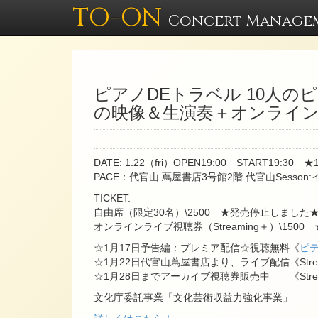
TO-ON
Concert Manage
ピアノDEトラベル 10人の
の映像＆生演奏＋オンライ
DATE: 1.22（fri）OPEN19:00 START19:
PACE：代官山 蔦屋書店3号館2階 代官山Sesso
TICKET:
自由席（限定30名）\2500 ★発売停止しました
オンラインライブ視聴券（Streaming＋）\1500
☆1月17日予告編：プレミア配信☆視聴無料《
ピ
☆1月22日代官山蔦屋書店より、ライブ配信《Strea
☆1月28日までアーカイブ視聴券販売中 《Strea
文化庁委託事業「文化芸術収益力強化事業」