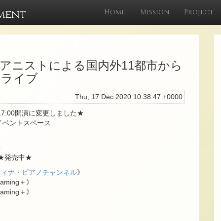
ment
Home
Mission
Project
ピアニストによる国内外11都市から
ンライブ
Thu, 17 Dec 2020 10:38:47 +0000
30 ★17:00開演に変更しました★
n:イベントスペース
★
 ★発売中★
ティナ・ピアノチャンネル
》
ming＋》
ming＋》