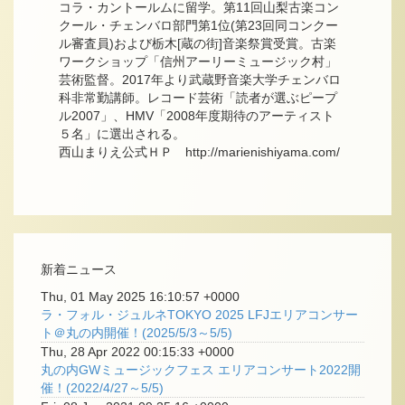
コラ・カントールムに留学。第11回山梨古楽コン
クール・チェンバロ部門第1位(第23回同コンクー
ル審査員)および栃木[蔵の街]音楽祭賞受賞。古楽
ワークショップ「信州アーリーミュージック村」
芸術監督。2017年より武蔵野音楽大学チェンバロ
科非常勤講師。レコード芸術「読者が選ぶピープ
ル2007」、HMV「2008年度期待のアーティスト
５名」に選出される。
西山まりえ公式ＨＰ http://marienishiyama.com/
新着ニュース
Thu, 01 May 2025 16:10:57 +0000
ラ・フォル・ジュルネTOKYO 2025 LFJエリアコンサー
ト＠丸の内開催！(2025/5/3～5/5)
Thu, 28 Apr 2022 00:15:33 +0000
丸の内GWミュージックフェス エリアコンサート2022開
催！(2022/4/27～5/5)