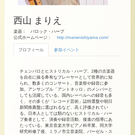
西山 まりえ
楽器： バロック・ハープ
公式ホームページ：
http://marienishiyama.com/
プロフィール
参加イベント
チェンバロとヒストリカル・ハープ、2種の古楽器
を自在に操る希有なプレーヤーとして世界的に知
られ、数多くのコンサート、音楽祭や録音に参
加。アンサンブル「アントネッロ」のメンバーと
しても活躍している。国内レーベルへの録音も多
く、その多くが「レコード芸術」誌特選盤や朝日
新聞推薦盤に選ばれるなど、高く評価されてい
る。日本人としては類のないヒストリカル・ハー
プ奏者として、演奏や録音活動、後進の指導にあ
たっている。東京音楽大学ピアノ科卒業、同大学
研究科修了後、ミラノ市立音楽院、バーゼル・ス