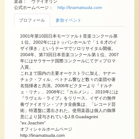
楽器： ヴァイオリン
公式ホームページ：
http://linamatsuda.com
プロフィール
参加イベント
2001年第10回日本モーツァルト音楽コンクール第
１位。2002年にはトッパンホールで「１６才のイ
ザイ弾き」というテーマでソロリサイタル開催。
2004年、第73回日本音楽コンクール第１位、2007
年にはサラサーテ国際コンクールにてディプロマ
入賞。
これまで国内の主要オーケストラに加え、ヤナー
チェク・フィル、ベトナム響など数々の楽団や著
名指揮者と共演。2006年ビクターより『ドルチ
ェ・リナ』、2008年に『カルメン』、2010年には
『ラヴェル・ライブ』をリリース。イザイの無伴
奏ヴァイオリン・ソナタ全曲集は、「レコード芸
術」特選盤に選出された。使用楽器は個人の御厚
意により貸与されているJ.B.Guadagnini
"ex.Joachim"
オフィシャルホームページ
http://linamatsuda.com