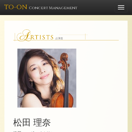
TO-ON
Togg
Concert Management
navi
松田 理奈