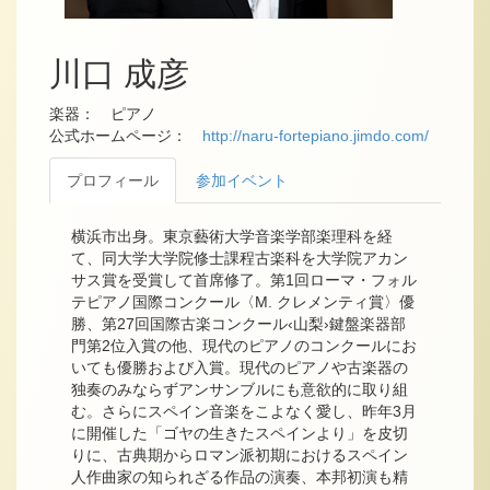
川口 成彦
楽器： ピアノ
公式ホームページ：
http://naru-fortepiano.jimdo.com/
プロフィール
参加イベント
横浜市出身。東京藝術大学音楽学部楽理科を経
て、同大学大学院修士課程古楽科を大学院アカン
サス賞を受賞して首席修了。第1回ローマ・フォル
テピアノ国際コンクール〈M. クレメンティ賞〉優
勝、第27回国際古楽コンクール‹山梨›鍵盤楽器部
門第2位入賞の他、現代のピアノのコンクールにお
いても優勝および入賞。現代のピアノや古楽器の
独奏のみならずアンサンブルにも意欲的に取り組
む。さらにスペイン音楽をこよなく愛し、昨年3月
に開催した「ゴヤの生きたスペインより」を皮切
りに、古典期からロマン派初期におけるスペイン
人作曲家の知られざる作品の演奏、本邦初演も精