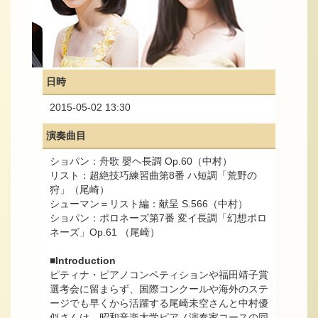
日時
2015-05-02 13:30
演奏曲目
ショパン：舟歌 嬰ヘ長調 Op.60（中村）
リスト：超絶技巧練習曲第8番 ハ短調「荒野の
狩」（尾崎）
シューマン＝リスト編：献呈 S.566（中村）
ショパン：ポロネーズ第7番 変イ長調「幻想ポロ
ネーズ」Op.61 （尾崎）
■Introduction
ピティナ・ピアノコンペティションや福田靖子賞
選考会に留まらず、国際コンクールや海外のステ
ージでも早くから活躍する尾崎未空さんと中村優
似さんは、昭和音楽大学ピアノ演奏家コースの同