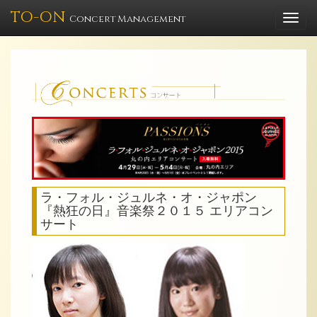
TO-ON
Togg
Concert Management
navi
ラ・フォル・ジュルネ・オ・ジャポン
『熱狂の日』音楽祭２０１５ エリアコン
サート