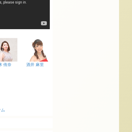
林 侑奈
酒井 麻里
ウム