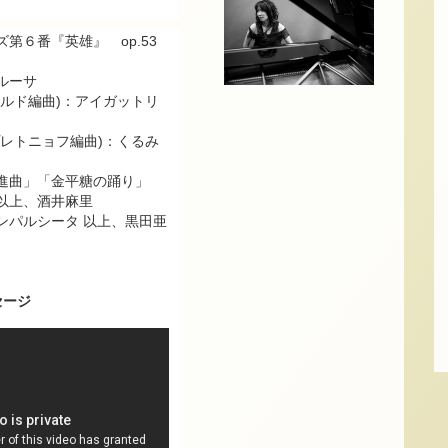
第６番『英雄』 op.53
ルーサ
イルド編曲)：アイガットリ
プレトニョフ編曲)：くるみ
進曲」「金平糖の踊り」
以上、酒井麻里
ンパルシータ 以上、黒田亜
セージ