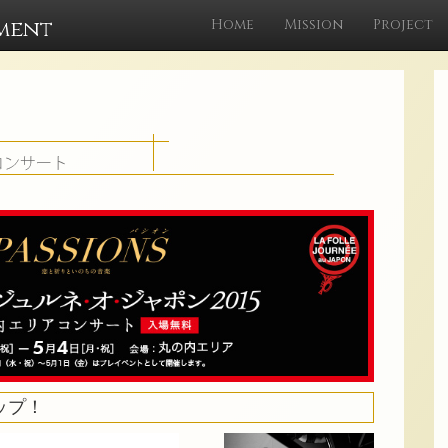
ment
Home
Mission
Project
テップ！