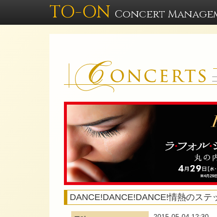
TO-ON
Concert Manage
DANCE!DANCE!DANCE!情熱のス
2015-05-04 12:30