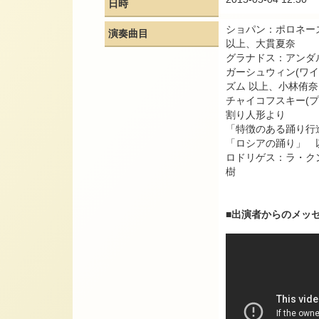
日時
ショパン：ポロネーズ
演奏曲目
以上、大貫夏奈
グラナドス：アンダ
ガーシュウィン(ワ
ズム 以上、小林侑奈
チャイコフスキー(
割り人形より
「特徴のある踊り行
「ロシアの踊り」 
ロドリゲス：ラ・ク
樹
■出演者からのメッ