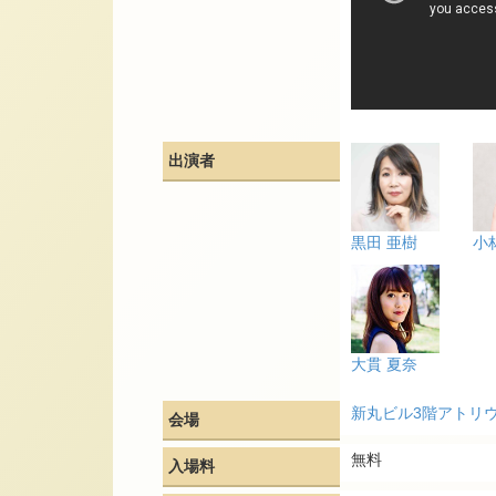
出演者
黒田 亜樹
小
大貫 夏奈
新丸ビル3階アトリ
会場
無料
入場料