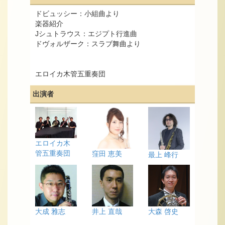
ドビュッシー：小組曲より
楽器紹介
Jシュトラウス：エジプト行進曲
ドヴォルザーク：スラブ舞曲より
エロイカ木管五重奏団
出演者
エロイカ木
管五重奏団
窪田 恵美
最上 峰行
大成 雅志
井上 直哉
大森 啓史