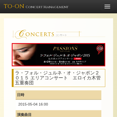
TO-ON
Togg
Concert Management
navi
ラ・フォル・ジュルネ・オ・ジャポン２
０１５ エリアコンサート エロイカ木管
五重奏団
日時
2015-05-04 16:00
演奏曲目