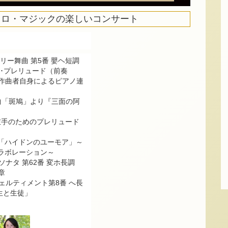
ロ・マジックの楽しいコンサート
ガリー舞曲 第5番 嬰ヘ短調
「レ･プレリュード（前奏
14（作曲者自身によるピアノ連
曲「斑鳩」より『三面の阿
 左手のためのプレリュード
「ハイドンのユーモア」～
ラボレーション～
ノソナタ 第62番 変ホ長調
楽章
ィヴェルティメント第8番 へ長
「先生と生徒」