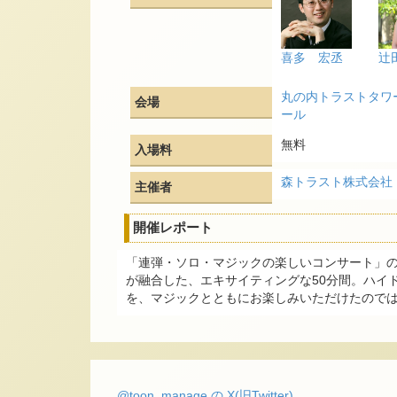
喜多 宏丞
辻
丸の内トラストタワ
会場
ール
無料
入場料
森トラスト株式会社
主催者
開催レポート
「連弾・ソロ・マジックの楽しいコンサート」
が融合した、エキサイティングな50分間。ハイ
を、マジックとともにお楽しみいただけたので
@toon_manage の X(旧Twitter)