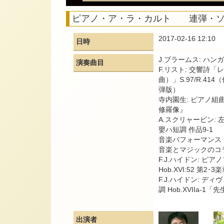
ピアノ・ア・ラ・カルト 連弾・ソ
2017-02-16 12:10
日時
J.ブラームス: ハン
演奏曲目
F.リスト: 交響詩
曲）」S.97/R.4
弾版）
寺内園生: ピアノ組
修羅像』
A.スクリャービン:
嬰ハ短調 作品9-1
音楽パフォーマンス
音楽とマジックのコ
F.J.ハイドン: ピア
Hob.XVI:52 第2･3
F.J.ハイドン: デ
調 Hob.XVIIa-1
出演者