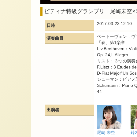
ピティナ特級グランプリ 尾崎未空×Sp
2017-03-23 12:10
日時
ベートーヴェン：ヴ
演奏曲目
「春」第1楽章
L.v.Beethoven：Violi
Op. 24,I. Allegro
リスト：３つの演奏
F.Liszt：3 Etudes de
D-Flat Major“Un Sos
シューマン：ピアノ五重
Schumann：Piano Quin
44
出演者
尾崎 未空
鈴