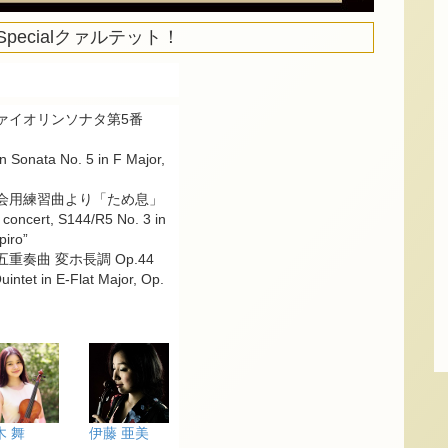
ecialクァルテット！
ァイオリンソナタ第5番
n Sonata No. 5 in F Major,
会用練習曲より「ため息」
 concert, S144/R5 No. 3 in
piro”
奏曲 変ホ長調 Op.44
tet in E-Flat Major, Op.
木 舞
伊藤 亜美