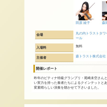
田原 綾子
森
丸の内トラストタワ
会場
ール
無料
入場料
森トラスト株式会社
主催者
開催レポート
昨年のピティナ特級グランプリ・尾崎未空さん
い実力を持った奏者たちによるクインテットと
変素晴らしい演奏を聴かせて下さいました。