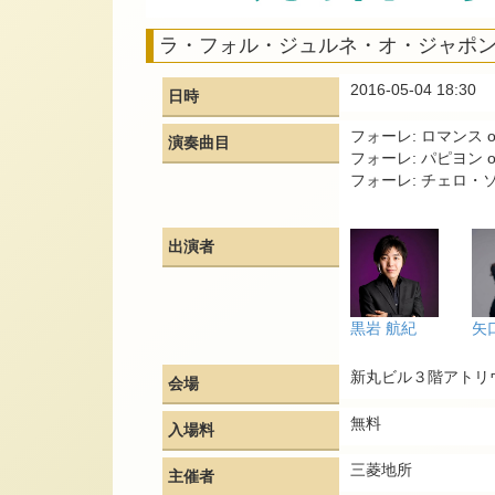
ラ・フォル・ジュルネ・オ・ジャポン
2016-05-04 18:30
日時
フォーレ: ロマンス op
演奏曲目
フォーレ: パピヨン op
フォーレ: チェロ・ソナ
出演者
黒岩 航紀
矢
新丸ビル３階アトリ
会場
無料
入場料
三菱地所
主催者