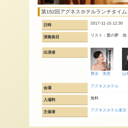
第152回アグネスホテルランチタイ
2017-11-15 12:30
日時
リスト：愛の夢 他
演奏曲目
出演者
豊永 美恵
山
アグネスホテル
会場
無料
入場料
アグネスホテル東京
主催者