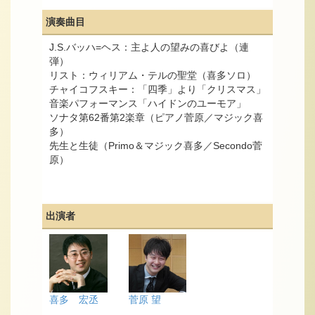
演奏曲目
J.S.バッハ=ヘス：主よ人の望みの喜びよ（連
弾）
リスト：ウィリアム・テルの聖堂（喜多ソロ）
チャイコフスキー：「四季」より「クリスマス」
音楽パフォーマンス「ハイドンのユーモア」
ソナタ第62番第2楽章（ピアノ菅原／マジック喜
多）
先生と生徒（Primo＆マジック喜多／Secondo菅
原）
出演者
喜多 宏丞
菅原 望