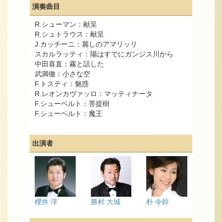
演奏曲目
R.シューマン：献呈
R.シュトラウス：献呈
J.カッチーニ：麗しのアマリッリ
スカルラッティ：陽はすでにガンジス川から
中田喜直：霧と話した
武満徹：小さな空
F.トスティ：魅惑
R.レオンカヴァッロ：マッティナータ
F.シューベルト：菩提樹
F.シューベルト：魔王
出演者
櫻井 淳
勝村 大城
朴 令鈴