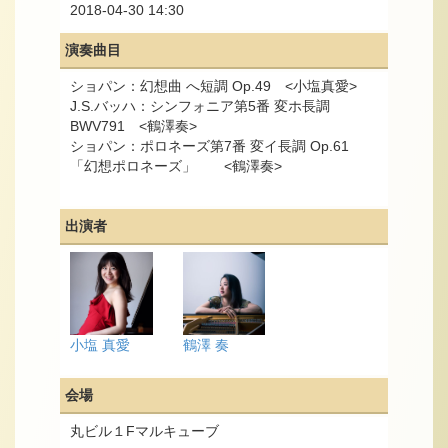
2018-04-30 14:30
演奏曲目
ショパン：幻想曲 へ短調 Op.49 <小塩真愛>
J.S.バッハ：シンフォニア第5番 変ホ長調
BWV791 <鶴澤奏>
ショパン：ポロネーズ第7番 変イ長調 Op.61
「幻想ポロネーズ」 <鶴澤奏>
出演者
小塩 真愛
鶴澤 奏
会場
丸ビル１Fマルキューブ