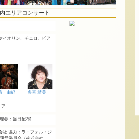
丸の内エリアコンサート
ァイオリン、チェロ、ピア
崎 由紀
多喜 靖美
リア
理券：当日配布]
会社 協力：ラ・フォル・ジ
18 運営委員会（株式会社