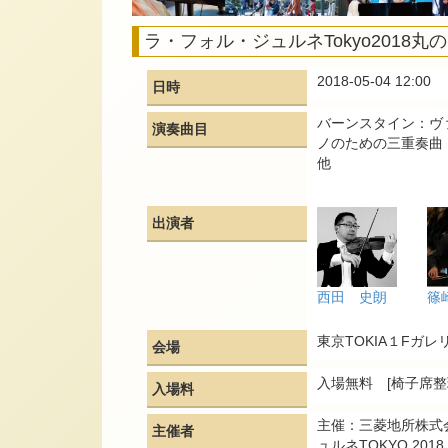
ラ・フォル・ジュルネTokyo2018
2018-05-04 12:00
日時
バーンスタイン：ヴ
演奏曲目
ノのための三重奏曲
他
出演者
西田 史朗
篠
東京TOKIA１Fガレ
会場
入場無料 [椅子席整
入場料
主催：三菱地所株式
主催者
ュルネTOKYO 20