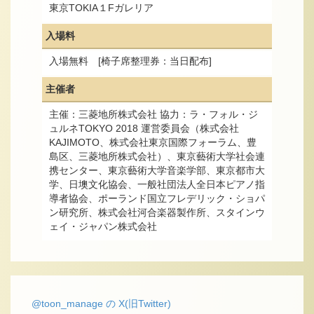
東京TOKIA１Fガレリア
入場料
入場無料 [椅子席整理券：当日配布]
主催者
主催：三菱地所株式会社 協力：ラ・フォル・ジ
ュルネTOKYO 2018 運営委員会（株式会社
KAJIMOTO、株式会社東京国際フォーラム、豊
島区、三菱地所株式会社）、東京藝術大学社会連
携センター、東京藝術大学音楽学部、東京都市大
学、日墺文化協会、一般社団法人全日本ピアノ指
導者協会、ポーランド国立フレデリック・ショパ
ン研究所、株式会社河合楽器製作所、スタインウ
ェイ・ジャパン株式会社
@toon_manage の X(旧Twitter)