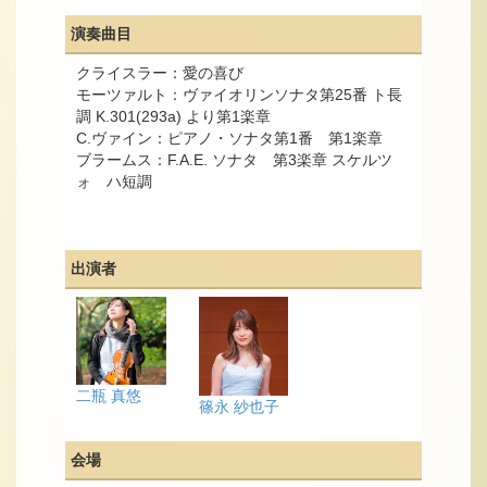
演奏曲目
クライスラー：愛の喜び
モーツァルト：ヴァイオリンソナタ第25番 ト長
調 K.301(293a) より第1楽章
C.ヴァイン：ピアノ・ソナタ第1番 第1楽章
ブラームス：F.A.E. ソナタ 第3楽章 スケルツ
ォ ハ短調
出演者
二瓶 真悠
篠永 紗也子
会場