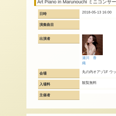
Art Piano in Marunouchi ミニコンサ
2018-05-13 16:00
日時
演奏曲目
出演者
瀬川 香
織
丸の内オアゾ1F ウ
会場
観覧無料
入場料
主催者