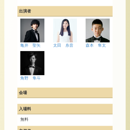
出演者
亀井 聖矢
太田 糸音
森本 隼太
角野 隼斗
会場
入場料
無料