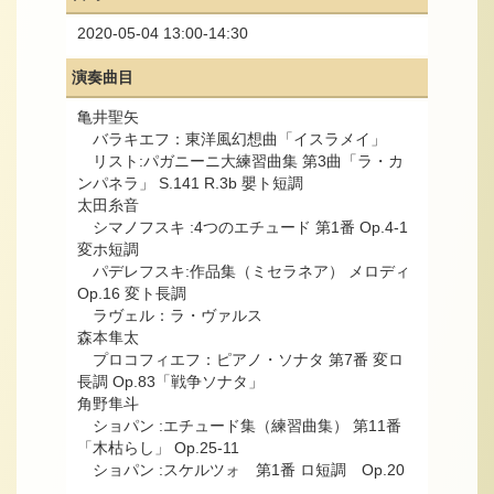
2020-05-04 13:00-14:30
演奏曲目
亀井聖矢
バラキエフ：東洋風幻想曲「イスラメイ」
リスト:パガニーニ大練習曲集 第3曲「ラ・カ
ンパネラ」 S.141 R.3b 嬰ト短調
太田糸音
シマノフスキ :4つのエチュード 第1番 Op.4-1
変ホ短調
パデレフスキ:作品集（ミセラネア） メロディ
Op.16 変ト長調
ラヴェル：ラ・ヴァルス
森本隼太
プロコフィエフ：ピアノ・ソナタ 第7番 変ロ
長調 Op.83「戦争ソナタ」
角野隼斗
ショパン :エチュード集（練習曲集） 第11番
「木枯らし」 Op.25-11
ショパン :スケルツォ 第1番 ロ短調 Op.20