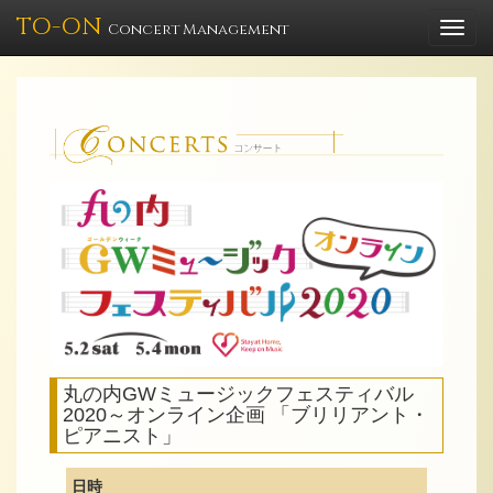
TO-ON
Togg
Concert Management
navi
丸の内GWミュージックフェスティバル
2020～オンライン企画 「ブリリアント・
ピアニスト」
日時