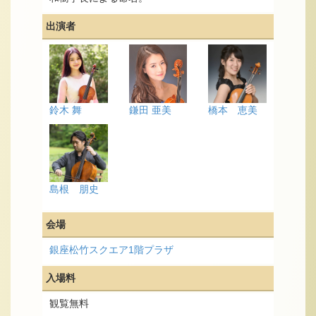
出演者
鈴木 舞
鎌田 亜美
橋本 恵美
島根 朋史
会場
銀座松竹スクエア1階プラザ
入場料
観覧無料