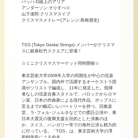
バッハ:G線上のアリア
アンダーソン:そりすべり
山下達郎:クリスマスイブ
クリスマスメドレー(アレンジ:島根朋史)
TGS (Tokyo Geidai Strings) メンバーがクリスマ
スに銀座松竹スクエアに登場！
☆ミニクリスマスマーケット同時開催☆
東京芸術大学2008年入学の同期生が中心の弦楽
アンサンブル。国内外で活躍するオーケストラ団
員やソリストで編成し、11年に発足した。指揮
者なしの弦楽合奏スタイルで、バロックからロマ
ン派、日本の作曲家による現代作品、ポップスに
至るまでの幅広いレパートリーを持つ。旧奏楽
堂、ラ･フォル･ジュルネなどでの委託公演や、東
日本大震災の復興支援を目的とした演奏のほ
か、スイス、ハンガリー等での海外公演も精力的
に行っている。「TGS」は、東京芸術大学の澤
和樹学長による命名。