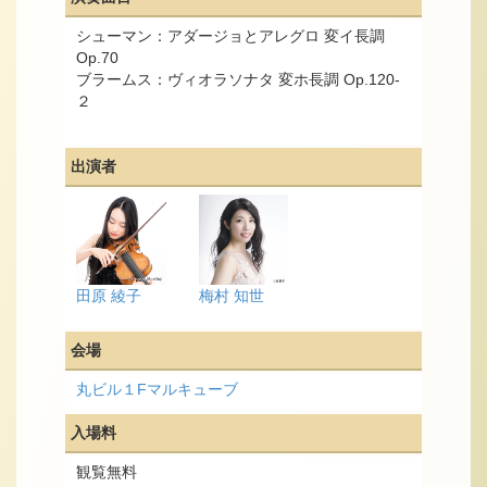
シューマン：アダージョとアレグロ 変イ長調
Op.70
ブラームス：ヴィオラソナタ 変ホ長調 Op.120-
２
出演者
田原 綾子
梅村 知世
会場
丸ビル１Fマルキューブ
入場料
観覧無料