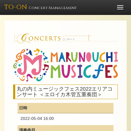
TO-ON
Togg
Concert Management
navi
丸の内ミュージックフェス2022エリアコ
ンサート ＜エロイカ木管五重奏団＞
日時
2022-05-04 16:00
演奏曲目