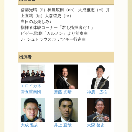
斎藤光晴（fl）神農広樹（ob） 大成雅志（cl）井
上直哉（fg）大森啓史（hr）
当日のお楽しみ♪
指揮者体験コーナー「君も指揮者だ！」
ビゼー:歌劇「カルメン」より前奏曲
J・シュトラウス:ラデツキー行進曲
出演者
エロイカ木
管五重奏団
斎藤 光晴
神農 広樹
大成 雅志
井上 直哉
大森 啓史