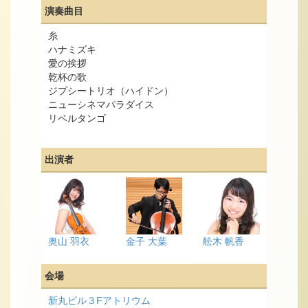
演奏曲目
糸
ハナミズキ
愛の挨拶
乾杯の歌
ジプシートリオ（ハイドン）
ニューシネマパラダイス
リベルタンゴ
出演者
奥山 羽衣
金子 大葉
舩木 帆香
会場
新丸ビル３Fアトリウム