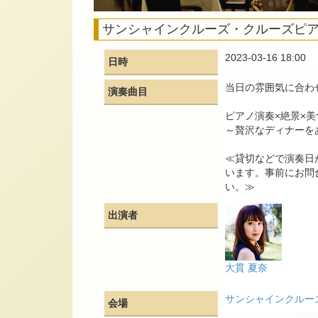
サンシャインクルーズ・クルーズピ
2023-03-16 18:00
日時
当日の雰囲気に合わ
演奏曲目
ピアノ演奏×絶景×美
～贅沢なディナーを
≪貸切などで演奏日
います。事前にお問
い。≫
出演者
大貫 夏奈
サンシャインクルー
会場