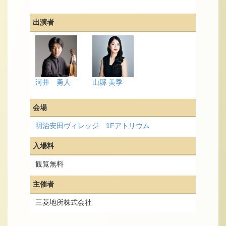
出演者
河井 勇人
山縣 美季
会場
明治安田ヴィレッジ 1Fアトリウム
入場料
観覧無料
主催者
三菱地所株式会社