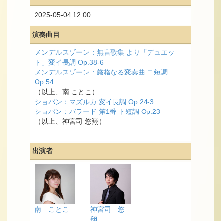
2025-05-04 12:00
演奏曲目
メンデルスゾーン：無言歌集 より「デュエッ
ト」変イ長調 Op.38-6
メンデルスゾーン：厳格なる変奏曲 ニ短調
Op.54
（以上、南 ことこ）
ショパン：マズルカ 変イ長調 Op.24-3
ショパン：バラード 第1番 ト短調 Op.23
（以上、神宮司 悠翔）
出演者
南 ことこ
神宮司 悠
翔