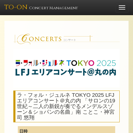
TO-ON
Togg
Concert Management
navi
ラ・フォル・ジュルネ TOKYO 2025 LFJ
エリアコンサート＠丸の内 「サロンの19
世紀～二人の新鋭が奏でるメンデルスゾ
ーン＆ショパンの名曲」南 ことこ・神宮
司 悠翔
日時