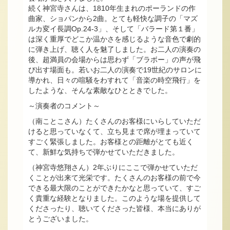
続く神宮寺さんは、1810年生まれのポーランドの作
曲家、ショパンから2曲。とても軽快な調子の「マズ
ルカ変イ長調Op.24-3」、そして「バラード第１番」
は深く重厚でどこか温かさを感じるような音色で劇的
に弾き上げ、聴く人を魅了しました。お二人の演奏の
後、超満員の会場からは思わず「ブラボー」の声が飛
び出す場面も。若いお二人の演奏で19世紀のサロンに
導かれ、日々の喧騒をわすれて「音楽の時空飛行」を
したような、そんな素敵なひとときでした。
～演奏者のコメント～
（南ことこさん）たくさんのお客様にいらしていただ
けると思っていなくて、立ち見まで席が埋まっていて
すごく緊張しました。お客様との距離がとても近く
て、新鮮な気持ちで弾かせていただきました。
（神宮寺悠翔さん）2年ぶりにここで弾かせていただ
くことが出来て光栄です。たくさんのお客様の前で今
できる最大限のことができたかなと思っていて、すご
く貴重な経験となりました。このような場を提供して
くださったり、聴いてくださった皆様、本当にありが
とうございました。