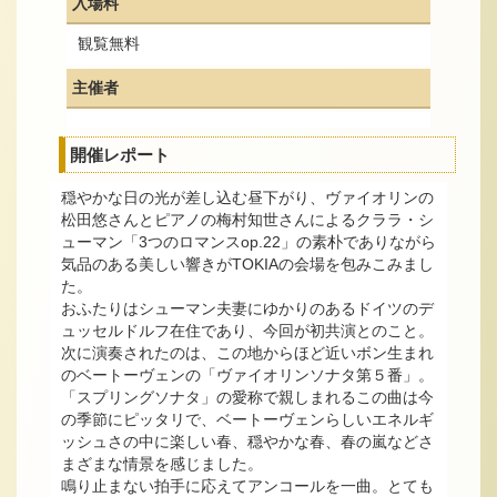
入場料
観覧無料
主催者
開催レポート
穏やかな日の光が差し込む昼下がり、ヴァイオリンの
松田悠さんとピアノの梅村知世さんによるクララ・シ
ューマン「3つのロマンスop.22」の素朴でありながら
気品のある美しい響きがTOKIAの会場を包みこみまし
た。
おふたりはシューマン夫妻にゆかりのあるドイツのデ
ュッセルドルフ在住であり、今回が初共演とのこと。
次に演奏されたのは、この地からほど近いボン生まれ
のベートーヴェンの「ヴァイオリンソナタ第５番」。
「スプリングソナタ」の愛称で親しまれるこの曲は今
の季節にピッタリで、ベートーヴェンらしいエネルギ
ッシュさの中に楽しい春、穏やかな春、春の嵐などさ
まざまな情景を感じました。
鳴り止まない拍手に応えてアンコールを一曲。とても