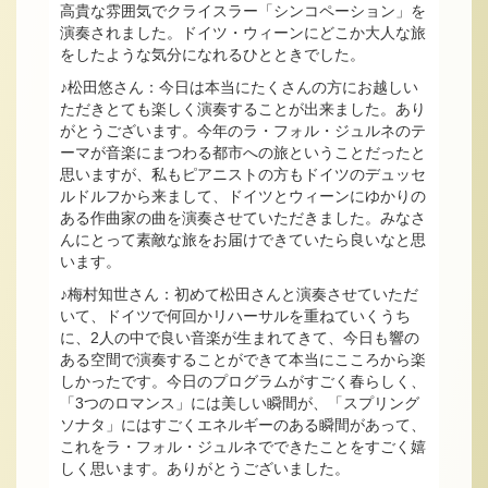
高貴な雰囲気でクライスラー「シンコペーション」を
演奏されました。ドイツ・ウィーンにどこか大人な旅
をしたような気分になれるひとときでした。
♪松田悠さん：今日は本当にたくさんの方にお越しい
ただきとても楽しく演奏することが出来ました。あり
がとうございます。今年のラ・フォル・ジュルネのテ
ーマが音楽にまつわる都市への旅ということだったと
思いますが、私もピアニストの方もドイツのデュッセ
ルドルフから来まして、ドイツとウィーンにゆかりの
ある作曲家の曲を演奏させていただきました。みなさ
んにとって素敵な旅をお届けできていたら良いなと思
います。
♪梅村知世さん：初めて松田さんと演奏させていただ
いて、ドイツで何回かリハーサルを重ねていくうち
に、2人の中で良い音楽が生まれてきて、今日も響の
ある空間で演奏することができて本当にこころから楽
しかったです。今日のプログラムがすごく春らしく、
「3つのロマンス」には美しい瞬間が、「スプリング
ソナタ」にはすごくエネルギーのある瞬間があって、
これをラ・フォル・ジュルネでできたことをすごく嬉
しく思います。ありがとうございました。