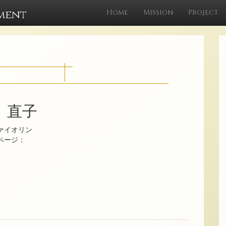
ment
Home
Mission
Project
 直子
ァイオリン
ムページ：