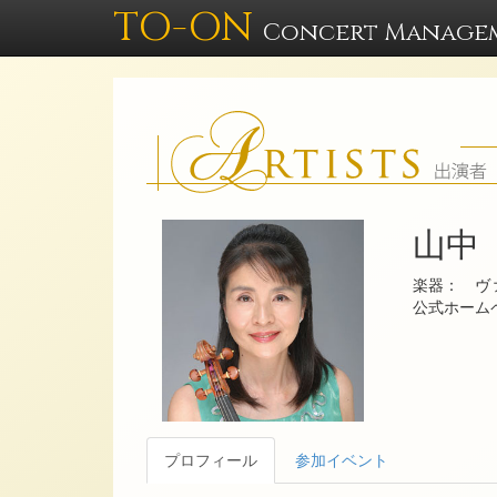
TO-ON
Concert Manage
山中
楽器： ヴ
公式ホー
プロフィール
参加イベント