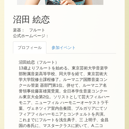
沼田 絵恋
楽器： フルート
公式ホームページ：
プロフィール
参加イベント
沼田絵恋（フルート）
13歳よりフルートを始める。東京芸術大学音楽学
部附属音楽高等学校、同大学を経て、東京芸術大
学大学院修士課程修了。ルーマニア国際音楽コン
クール管楽 器部門第1位。併せて、ルーマニア名
誉領事佐藤富雄賞受賞。全日本学生音楽コンクー
ル東京大会第2位。ソリストとして芸大フィルハー
モニア、ニューフィル ハーモニーオーケストラ千
葉、ヴェネツィア室内合奏団、ブルガリアにてソ
フィアフィルハーモニアとコンチェルトを共演。
これまでにフルートを浅生典子、三 上明子、金昌
国の各氏に、マスタークラスに於いて、A.二コ