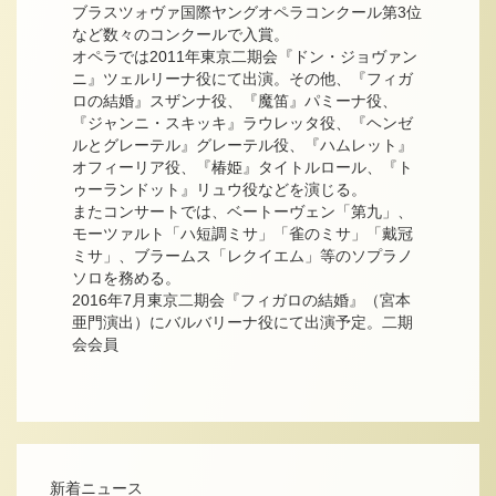
ブラスツォヴァ国際ヤングオペラコンクール第3位
など数々のコンクールで入賞。
オペラでは2011年東京二期会『ドン・ジョヴァン
ニ』ツェルリーナ役にて出演。その他、『フィガ
ロの結婚』スザンナ役、『魔笛』パミーナ役、
『ジャンニ・スキッキ』ラウレッタ役、『ヘンゼ
ルとグレーテル』グレーテル役、『ハムレット』
オフィーリア役、『椿姫』タイトルロール、『ト
ゥーランドット』リュウ役などを演じる。
またコンサートでは、ベートーヴェン「第九」、
モーツァルト「ハ短調ミサ」「雀のミサ」「戴冠
ミサ」、ブラームス「レクイエム」等のソプラノ
ソロを務める。
2016年7月東京二期会『フィガロの結婚』（宮本
亜門演出）にバルバリーナ役にて出演予定。二期
会会員
新着ニュース