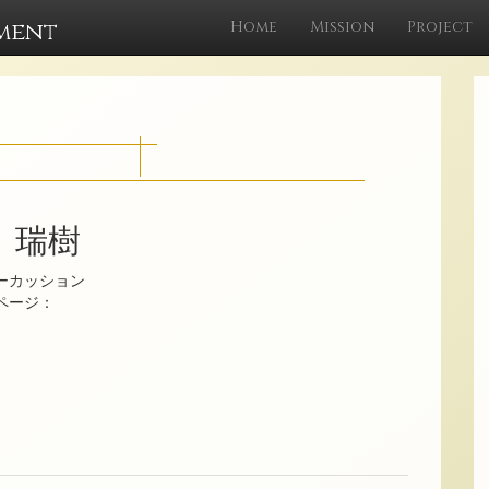
ment
Home
Mission
Project
 瑞樹
ーカッション
ムページ：