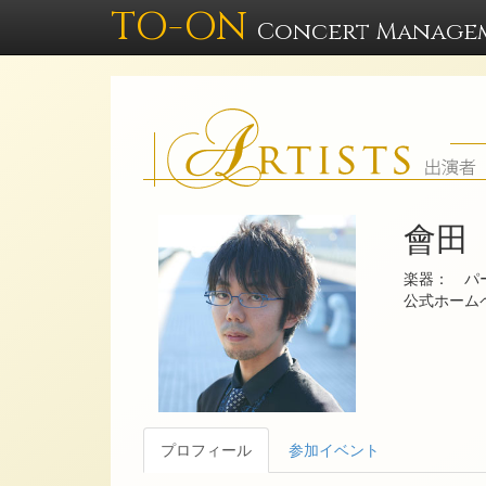
TO-ON
Concert Manage
會田
楽器： パ
公式ホー
プロフィール
参加イベント