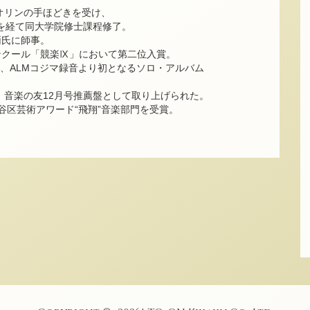
イオリンの手ほどきを受け、
学を経て同大学院修士課程修了。
両氏に師事。
ンクール「競楽Ⅸ」において第二位入賞。
演、ALMコジマ録音より初となるソロ・アルバム
on推薦盤、音楽の友12月号推薦盤として取り上げられた。
谷区芸術アワード“飛翔”音楽部門を受賞。