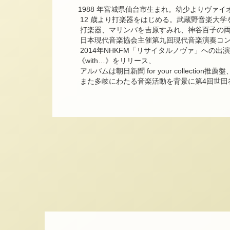
1988 年宮城県仙台市生まれ。幼少よりヴァ
12 歳より打楽器をはじめる。武蔵野音楽大
打楽器、マリンバを吉原すみれ、神谷百子の
日本現代音楽協会主催第九回現代音楽演奏コ
2014年NHKFM「リサイタルノヴァ」への出
《with…》をリリース、
アルバムは朝日新聞 for your collecti
また多岐にわたる音楽活動を背景に第4回世田