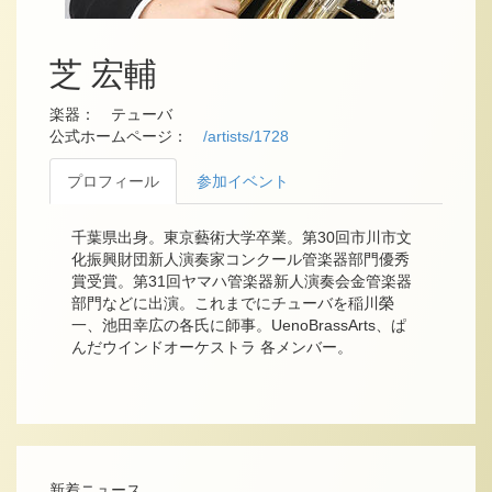
芝 宏輔
楽器： テューバ
公式ホームページ：
/artists/1728
プロフィール
参加イベント
千葉県出身。東京藝術大学卒業。第30回市川市文
化振興財団新人演奏家コンクール管楽器部門優秀
賞受賞。第31回ヤマハ管楽器新人演奏会金管楽器
部門などに出演。これまでにチューバを稲川榮
一、池田幸広の各氏に師事。UenoBrassArts、ぱ
んだウインドオーケストラ 各メンバー。
新着ニュース