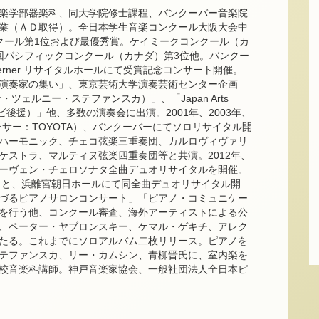
楽学部器楽科、同大学院修士課程、バンクーバー音楽院
業（ＡＤ取得）。全日本学生音楽コンクール大阪大会中
クール第1位および最優秀賞。ケイミークコンクール（カ
回パシフィックコンクール（カナダ）第3位他。バンクー
oerner リサイタルホールにて受賞記念コンサート開催。
演奏家の集い」、東京芸術大学演奏芸術センター企画
ツェルニー・ステファンスカ）」、「Japan Arts
テレビ後援）」他、多数の演奏会に出演。2001年、2003年、
ポンサー：TOYOTA）、バンクーバーにてソロリサイタル開
ハーモニック、チェコ弦楽三重奏団、カルロヴィヴァリ
ケストラ、マルティヌ弦楽四重奏団等と共演。2012年、
ーヴェン・チェロソナタ全曲デュオリサイタルを開催。
のもと、浜離宮朝日ホールにて同全曲デュオリサイタル開
づるピアノサロンコンサート」「ピアノ・コミュニケー
を行う他、コンクール審査、海外アーティストによる公
、ペーター・ヤブロンスキー、ケマル・ゲキチ、アレク
たる。これまでにソロアルバム二枚リリース。ピアノを
テファンスカ、リー・カムシン、青柳晋氏に、室内楽を
校音楽科講師。神戸音楽家協会、一般社団法人全日本ピ