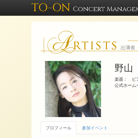
TO-ON
Concert Manage
野山
楽器： ピ
公式ホー
プロフィール
参加イベント