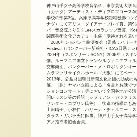
神戸山手女子高等学校音楽科、東京芸術大学音
（カナダ）アーティスト・ディプロマコース卒
学校の部第3位、兵庫県高等学校独唱独奏コン
ナダ）にてアリス・ダイアナ・ブレイ賞、第9
バー音楽院よりS.K Leeスカラシップ受賞、K
関西芸術文化アカデミー主催「期待される若い
「2000年ショパン全曲演奏会（監修：ハリーナ・
Festival（バンクーバー新報社・ICAS日系
2004年（スポンサー：SONY）2005年（ス
催。ルーマニア国立トランシルヴァニアフィル
交響楽団、バンクーバー・メトロポリタンオー
ムラマツリサイタルホール（大阪）にてベート
2013年、公益財団朝日新聞文化財団の助成
催。（株）ヤマハ企画による「名曲とお話でつ
ションコンサート」等において全国各地で公演
開レッスン等の通訳（シプリアン・カツァリス
サンダー・コブリン氏等）、後進の指導にもあ
土田晴子、小林仁、ハリーナ・チェルニー・ス
タラス・ガボラ氏に師事。神戸山手女子高等学
アノ指導者協会会員。