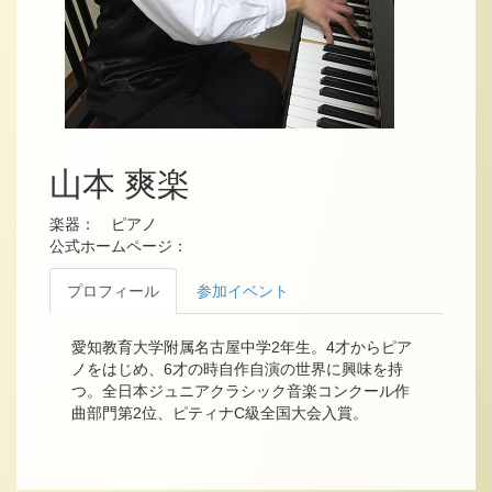
山本 爽楽
楽器： ピアノ
公式ホームページ：
プロフィール
参加イベント
愛知教育大学附属名古屋中学2年生。4才からピア
ノをはじめ、6才の時自作自演の世界に興味を持
つ。全日本ジュニアクラシック音楽コンクール作
曲部門第2位、ピティナC級全国大会入賞。