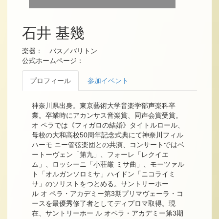
石井 基幾
楽器： バス／バリトン
公式ホームページ：
プロフィール
参加イベント
神奈川県出身。東京藝術大学音楽学部声楽科卒
業。卒業時にアカンサス音楽賞、同声会賞受賞。
オ ペラでは《フィガロの結婚》タイトルロール、
母校の大和高校50周年記念式典にて神奈川フィル
ハーモ ニー管弦楽団との共演、コンサートではベ
ートーヴェン「第九」、フォーレ「レクイエ
ム」、ロッシーニ「小荘厳 ミサ曲」、モーツァル
ト「オルガンソロミサ」ハイドン「ニコライミ
サ」のソリストをつとめる。サントリーホー
ル オ ペラ・アカデミー第3期プリマヴェーラ・コ
ースを最優秀修了者としてディプロマ取得。現
在、サントリーホー ル オペラ・アカデミー第3期