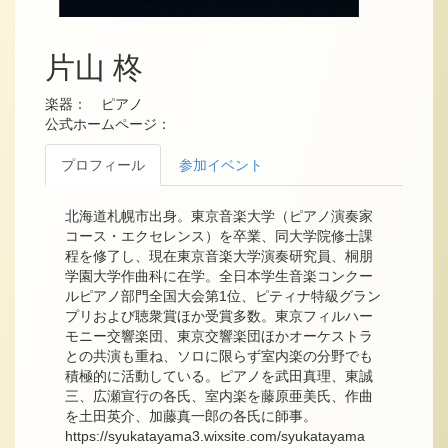
片山 柊
楽器： ピアノ
公式ホームページ：
プロフィール
参加イベント
北海道札幌市出身。東京音楽大学（ピアノ演奏家
コース・エクセレンス）を卒業、同大学院修士課
程を修了し、現在東京音楽大学演奏研究員、桐朋
学園大学作曲科に在学。全日本学生音楽コンクー
ルピアノ部門全国大会第1位、ピティナ特級グラン
プリおよび聴衆賞ほか受賞多数。東京フィルハー
モニー交響楽団、東京交響楽団ほかオーケストラ
との共演も重ね、ソロに限らず室内楽の分野でも
積極的に活動している。ピアノを武田真理、東誠
三、広瀬宣行の各氏、室内楽を藤原亜美氏、作曲
を土田英介、加藤真一郎の各氏に師事。
https://syukatayama3.wixsite.com/syukatayama