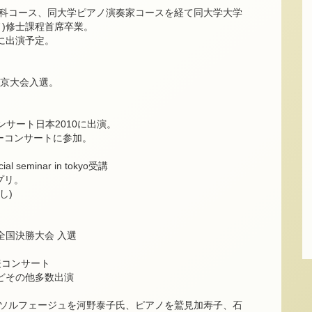
科コース、同大学ピアノ演奏家コースを経て同大学大学
)修士課程首席卒業。
に出演予定。
東京大会入選。
ンサート日本2010に出演。
ーコンサートに参加。
。
eminar in tokyo受講
プリ。
し)
全国決勝大会 入選
表コンサート
どその他多数出演
ソルフェージュを河野泰子氏、ピアノを鷲見加寿子、石