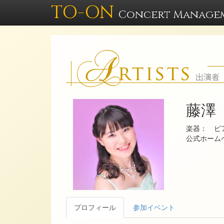
TO-ON
Concert Manage
藤澤
楽器： ピ
公式ホー
プロフィール
参加イベント