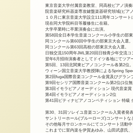
東京音楽大学付属音楽教室、同高校ピアノ演奏
院音楽研究科器楽専攻鍵盤楽器研究領域(ピアノ
１０月に東京音楽大学設立111周年コンサート
現在同大学院科目等履修生に在籍。
大学卒業時に卒業演奏会に出演。
第58回全日本学生音楽コンクール小学生の部
同コンクール第60回中学生の部東京大会入選。
同コンクール第63回高校の部東京大会入選。
日独交流150周年JML第20回日独青少年交流コ
翌年6月招待演奏者としてドイツ各地にてツア
第5回、13回北関東ピアノコンクール各第2位
ウィーン国立音楽大学教授陣によるSpring Special s
第2回fuga国際音楽コンクール金賞及びグラン
第9回セシリア国際音楽コンクール第2位(1位無
第3回イモラピアノオーディション 現代音楽賞
第4回イモラピアノオーディション2位
第41回ピティナピアノコンペティション 特級 
第30、31回ソレイユ音楽コンクール入賞者発
サントリーホール(ブルーローズ)コンサートな
その他毎月サロンホールにてコンサート活動中
これまでに室内楽を伊賀あゆみ、山田武彦氏、