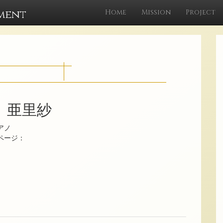
ment
Home
Mission
Project
 亜里紗
アノ
ムページ：