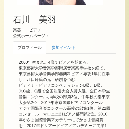
石川 美羽
楽器： ピアノ
公式ホームページ：
プロフィール
参加イベント
2000年生まれ。4歳でピアノを始める。
東京藝術大学音楽学部附属音楽高等学校を経て、
東京藝術大学音楽学部器楽科ピアノ専攻1年に在学
し、江口玲氏の元、研鑽をつむ。
ピティナ・ピアノコンペティションB級、D級、
Jr.G級、G級で全国決勝大会入賞入選。全日本学生
音楽コンクール小学校の部第3位、中学校の部東京
大会第2位。2017年東京国際ピアノコンクール、
アジア国際音楽コンクール高校の部第1位、第22回
コンセール・マロニエ21ピアノ部門第2位。2016
年かさま国際音楽アカデミーにてかさま音楽賞
を、2017年ドリアードピアノアカデミーにて第1