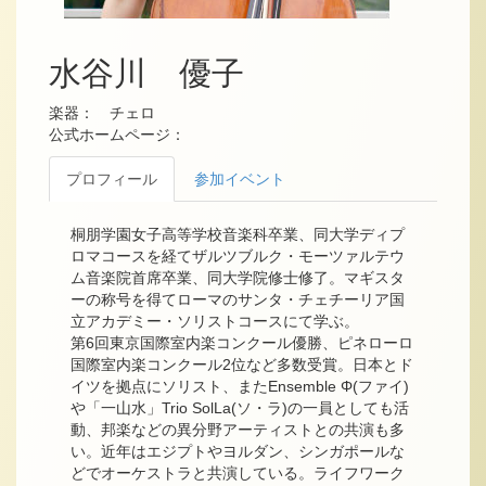
水谷川 優子
楽器： チェロ
公式ホームページ：
プロフィール
参加イベント
桐朋学園女子高等学校音楽科卒業、同大学ディプ
ロマコースを経てザルツブルク・モーツァルテウ
ム音楽院首席卒業、同大学院修士修了。マギスタ
ーの称号を得てローマのサンタ・チェチーリア国
立アカデミー・ソリストコースにて学ぶ。
第6回東京国際室内楽コンクール優勝、ピネローロ
国際室内楽コンクール2位など多数受賞。日本とド
イツを拠点にソリスト、またEnsemble Φ(ファイ)
や「一山水」Trio SolLa(ソ・ラ)の一員としても活
動、邦楽などの異分野アーティストとの共演も多
い。近年はエジプトやヨルダン、シンガポールな
どでオーケストラと共演している。ライフワーク