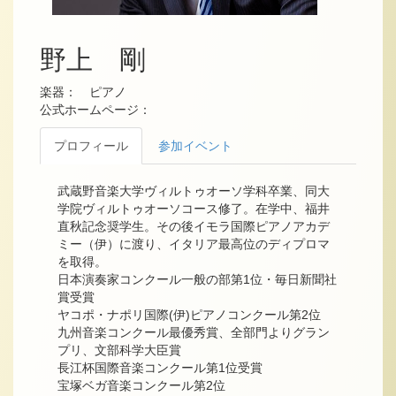
野上 剛
楽器： ピアノ
公式ホームページ：
プロフィール
参加イベント
武蔵野音楽大学ヴィルトゥオーソ学科卒業、同大
学院ヴィルトゥオーソコース修了。在学中、福井
直秋記念奨学生。その後イモラ国際ピアノアカデ
ミー（伊）に渡り、イタリア最高位のディプロマ
を取得。
日本演奏家コンクール一般の部第1位・毎日新聞社
賞受賞
ヤコポ・ナポリ国際(伊)ピアノコンクール第2位
九州音楽コンクール最優秀賞、全部門よりグラン
プリ、文部科学大臣賞
長江杯国際音楽コンクール第1位受賞
宝塚ベガ音楽コンクール第2位