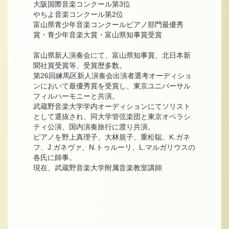
大阪国際音楽コンクール第3位
やちよ音楽コンクール第2位
富山県青少年音楽コンクールピアノ部門最優秀
賞・青少年音楽大賞・富山県知事賞受賞
富山県新人演奏会にて、富山県知事賞、北日本新
聞社賞受賞等、受賞歴多数。
第26回練馬区新人演奏会出演者選考オーディショ
ンにおいて最優秀賞を受賞し、東京ユニバーサル
フィルハーモニーと共演。
武蔵野音楽大学学内オーディションにてソリスト
として選抜され、同大学管弦楽団と東京オペラシ
ティ公演、国内演奏旅行に渡り共演。
ピアノを野上真理子、大林規子、重松聡、K.ガネ
フ、J.ガネヴァ、N.トゥルーリ、L.マルガリウスの
各氏に師事。
現在、武蔵野音楽大学附属音楽教室講師