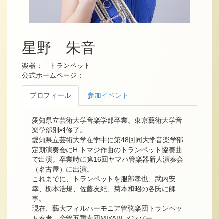
星野 朱音
楽器： トランペット
公式ホームページ：
プロフィール
参加イベント
愛知県立芸術大学音楽学部卒業。東京藝術大学音
楽学部別科修了。
愛知県立芸術大学在学中に第48回同大学音楽学部
定期演奏会にH.トマジ作曲のトランペット協奏曲
で出演。卒業時に第16回ヤマハ管楽器新人演奏会
（名古屋）に出演。
これまでに、トランペットを服部孝也、武内安
幸、栃本浩規、佐藤友紀、菊本和昭の各氏に師
事。
現在、藝大フィルハーモニア管弦楽団トランペッ
ト奏者。金管五重奏団MIYABI メンバー。