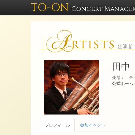
TO-ON
Concert Manage
田中
楽器： テ
公式ホー
プロフィール
参加イベント