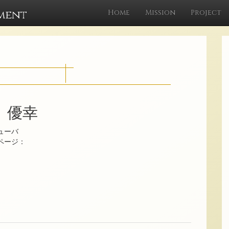
ment
Home
Mission
Project
 優幸
ューバ
ムページ：