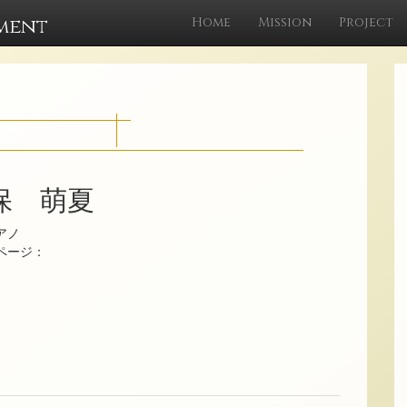
ment
Home
Mission
Project
保 萌夏
アノ
ムページ：