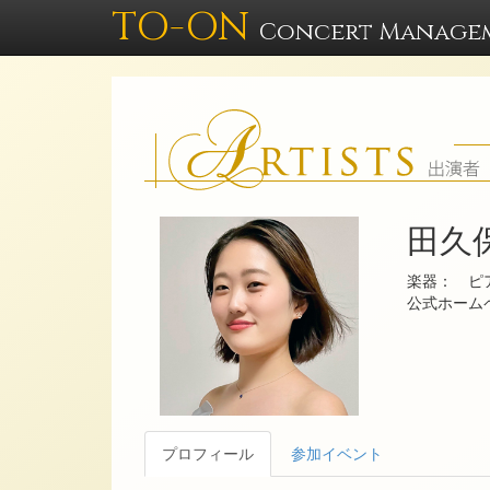
TO-ON
Concert Manage
田久
楽器： ピ
公式ホー
プロフィール
参加イベント