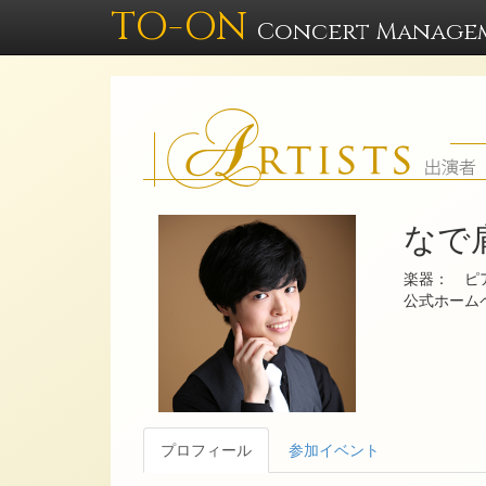
TO-ON
Concert Manage
なで
楽器： ピ
公式ホー
プロフィール
参加イベント