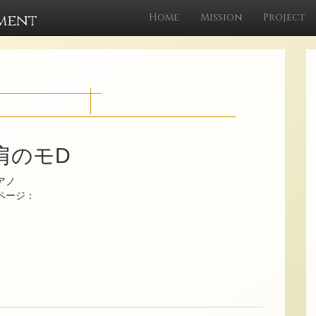
ment
Home
Mission
Project
肩のモD
アノ
ムページ：