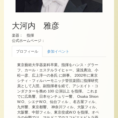
大河内 雅彦
楽器： 指揮
公式ホームページ：
プロフィール
参加イベント
東京藝術大学器楽科卒業。指揮をハンス・グラー
フ、カール・エステルライヒャー、湯浅勇治、小
松一彦、広上淳一の各氏 に師事。 2002年に東京
シティ・フィルハーモニック管弦楽団に指揮研究
員として入団。副指揮者を経て、アシエイト・コ
ンダクターを務め 100 公演以上 を指揮。 これま
でに広島響、日本センチュリー響、 Osaka Shion
W.O、シエナW.O、仙台フィル 、名古屋フィル、
九州響、東京都響、 神奈川フィル、大阪フィル、
大阪響、中部フィル、東京佼成W.O を指揮。オペ
ラの分野では、マケドニアのスコピエとビトラ両