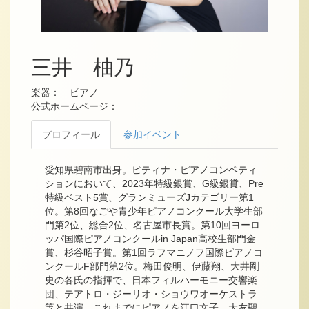
三井 柚乃
楽器： ピアノ
公式ホームページ：
プロフィール
参加イベント
愛知県碧南市出身。ピティナ・ピアノコンペティ
ションにおいて、2023年特級銀賞、G級銀賞、Pre
特級ベスト5賞、グランミューズJカテゴリー第1
位。第8回なごや青少年ピアノコンクール大学生部
門第2位、総合2位、名古屋市長賞。第10回ヨーロ
ッパ国際ピアノコンクールin Japan高校生部門金
賞、杉谷昭子賞。第1回ラフマニノフ国際ピアノコ
ンクールF部門第2位。梅田俊明、伊藤翔、大井剛
史の各氏の指揮で、日本フィルハーモニー交響楽
団、テアトロ・ジーリオ・ショウワオーケストラ
等と共演。これまでにピアノを江口文子、大友聖