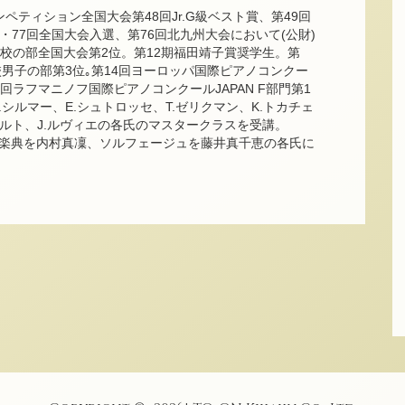
ティション全国大会第48回Jr.G級ベスト賞、第49回
・77回全国大会入選、第76回北九州大会において(公財)
校の部全国大会第2位。第12期福田靖子賞奨学生。第
校男子の部第3位｡第14回ヨーロッパ国際ピアノコンクー
第７回ラフマニノフ国際ピアノコンクールJAPAN F部門第1
.シルマー、E.シュトロッセ、T.ゼリクマン、K.トカチェ
ェルト、J.ルヴィエの各氏のマスタークラスを受講。
楽典を内村真凜、ソルフェージュを藤井真千恵の各氏に