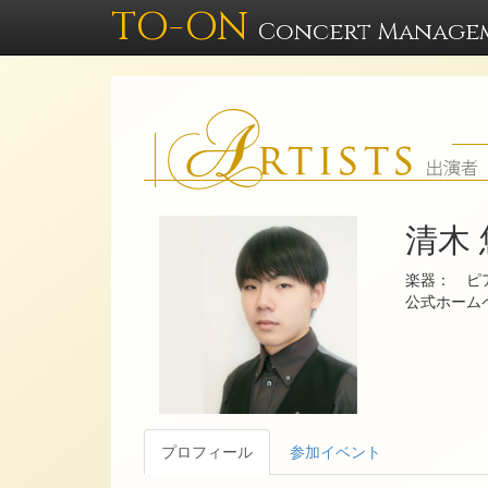
TO-ON
Concert Manage
清木
楽器： ピ
公式ホー
プロフィール
参加イベント