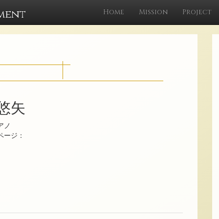
ment
Home
Mission
Project
 悠矢
アノ
ムページ：