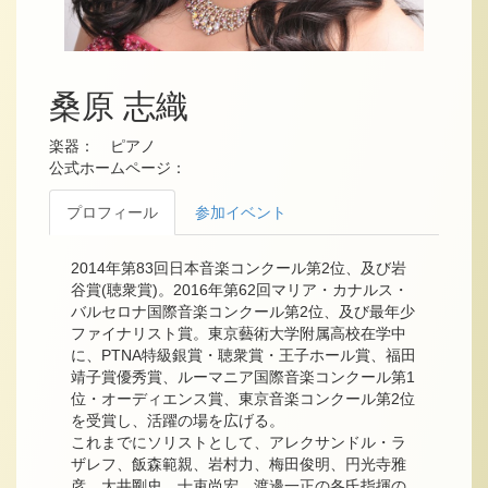
桑原 志織
楽器： ピアノ
公式ホームページ：
プロフィール
参加イベント
2014年第83回日本音楽コンクール第2位、及び岩
谷賞(聴衆賞)。2016年第62回マリア・カナルス・
バルセロナ国際音楽コンクール第2位、及び最年少
ファイナリスト賞。東京藝術大学附属高校在学中
に、PTNA特級銀賞・聴衆賞・王子ホール賞、福田
靖子賞優秀賞、ルーマニア国際音楽コンクール第1
位・オーディエンス賞、東京音楽コンクール第2位
を受賞し、活躍の場を広げる。
これまでにソリストとして、アレクサンドル・ラ
ザレフ、飯森範親、岩村力、梅田俊明、円光寺雅
彦、大井剛史、十束尚宏、渡邊一正の各氏指揮の