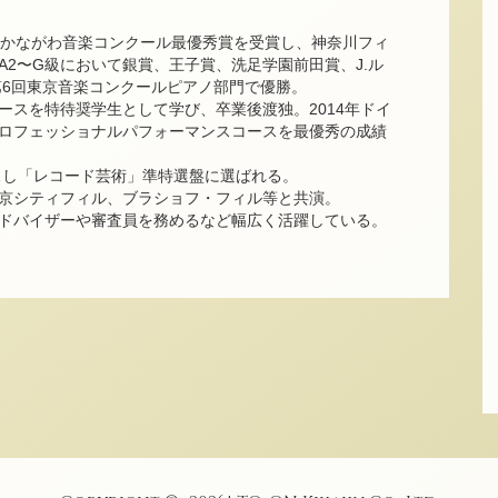
でかながわ音楽コンクール最優秀賞を受賞し、神奈川フィ
2〜G級において銀賞、王子賞、洗足学園前田賞、J.ル
第6回東京音楽コンクールピアノ部門で優勝。
ースを特待奨学生として学び、卒業後渡独。2014年ドイ
ロフェッショナルパフォーマンスコースを最優秀の成績
スし「レコード芸術」準特選盤に選ばれる。
京シティフィル、ブラショフ・フィル等と共演。
ドバイザーや審査員を務めるなど幅広く活躍している。