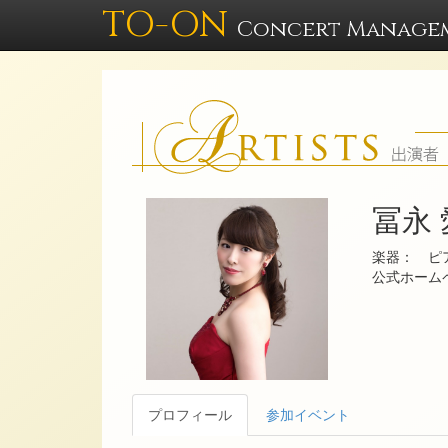
TO-ON
Concert Manage
冨永
楽器： ピ
公式ホー
プロフィール
参加イベント