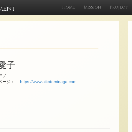
ment
Home
Mission
Project
 愛子
アノ
ムページ：
https://www.aikotominaga.com