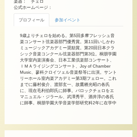
楽器： チェロ
公式ホームページ：
プロフィール
参加イベント
9歳よりチェロを始める。第5回多摩フレッシュ音
楽コンサート弦楽器部門優秀賞。第11回いしかわ
ミュージックアカデミー奨励賞。第20回日本クラ
シック音楽コンクール弦楽器部門第3位。桐朋学園
大学室内楽演奏会、日本工業倶楽部コンサート、
ＩＭＡライジングコンサート、Joy of Chamber
Music、蓼科クロイツェル音楽祭等に出演。サント
リーホール室内楽アカデミー第3期フェロー。これ
までに藤村俊介、渡部玄一、故鷹栖光昭の各氏
に、現在毛利伯郎氏に師事。バロックチェロをエ
マニュエル・ジラール、武澤秀平、酒井淳の各氏
に師事。桐朋学園大学音楽学部研究科2年に在学中