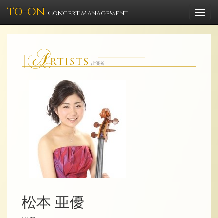
TO-ON
Togg
Concert Management
navi
松本 亜優